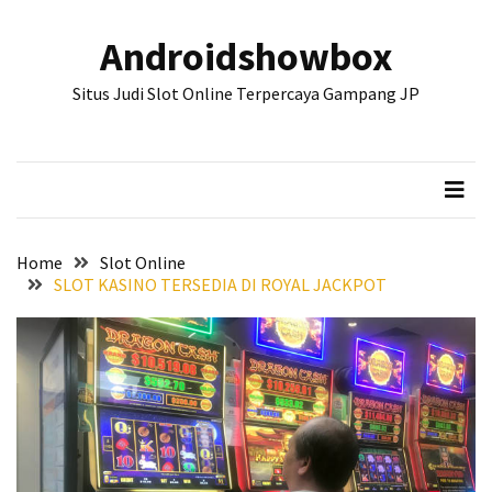
Skip
Skip
to
to
Androidshowbox
content
content
POS-
Situs Judi Slot Online Terpercaya Gampang JP
POS
TERBARU
Panduan
Mendapatkan
Keuntungan:
Menjelajahi
Home
Slot Online
Dunia
SLOT KASINO TERSEDIA DI ROYAL JACKPOT
Taruhan
Slot
Video
Kasino
Online
Bonus
dan