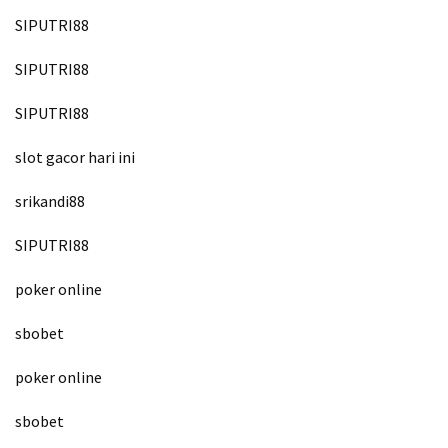
SIPUTRI88
SIPUTRI88
SIPUTRI88
slot gacor hari ini
srikandi88
SIPUTRI88
poker online
sbobet
poker online
sbobet