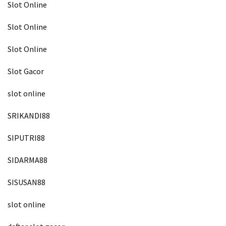
Slot Online
Slot Online
Slot Online
Slot Gacor
slot online
SRIKANDI88
SIPUTRI88
SIDARMA88
SISUSAN88
slot online