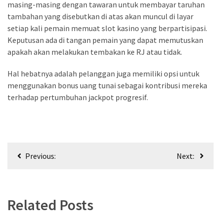
Online
masing-masing dengan tawaran untuk membayar taruhan
(19)
tambahan yang disebutkan di atas akan muncul di layar
setiap kali pemain memuat slot kasino yang berpartisipasi.
Uncategorized
Keputusan ada di tangan pemain yang dapat memutuskan
(1)
apakah akan melakukan tembakan ke RJ atau tidak.
Casino
Hal hebatnya adalah pelanggan juga memiliki opsi untuk
Online
menggunakan bonus uang tunai sebagai kontribusi mereka
(1)
terhadap pertumbuhan jackpot progresif.
Judi
Bola
(1)
Navigasi
Previous:
Next:
pos
Related Posts