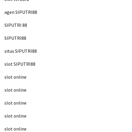
agen SIPUTRI88
SIPUTRI 88
SIPUTRI88
situs SIPUTRI88
slot SIPUTRI88
slot online
slot online
slot online
slot online
slot online